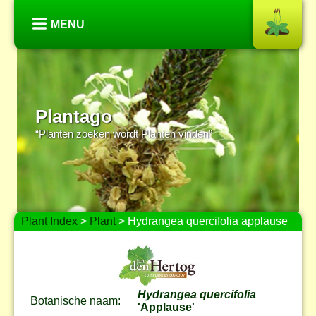
MENU
Plantago
“Planten zoeken wordt Planten vinden”
Plant Index
>
Plant
> Hydrangea quercifolia applause
Hydrangea quercifolia
Botanische naam:
'Applause'