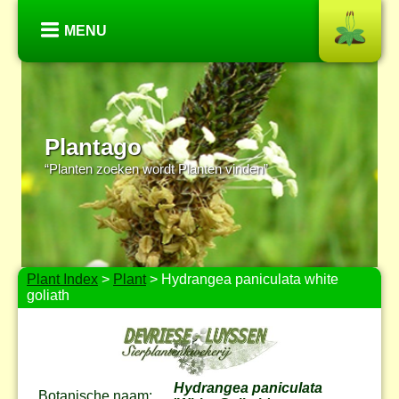
MENU
Plantago
“Planten zoeken wordt Planten vinden”
Plant Index
>
Plant
> Hydrangea paniculata white
goliath
Hydrangea paniculata
Botanische naam: