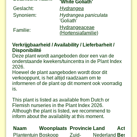
'White Goliath'
Geslacht:
Hydrangea
Synoniem:
Hydrangea paniculata
'Goliath'
Hydrangeaceae
Familie:
(Hortensiafamilie)
Verkrijgbaarheid / Availability / Lieferbarheit /
Disponibilité
Deze plant wordt aangeboden door een van de
onderstaande kwekers/tuincentra in de Plant Index
2026.
Hoewel de plant aangeboden wordt door dit
verkooppunt, is het altijd raadzaam om te
informeren of de plant op dit moment ook voorradig
is.
This plant is listed as available from Dutch or
Flemish nurseries in the Plant Index 2026.
Although the plant is listed, we recommend to
inform about the availablity at this moment.
Naam
Woonplaats
Provincie
Land
Actie
Plantentuin
Boskoop
Zuid-
Nederland
Bestel