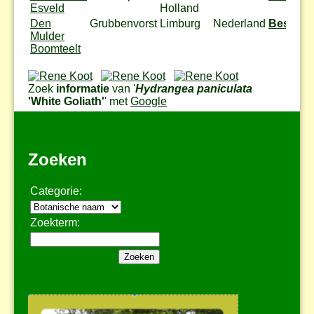
Esveld
Holland
Den
Grubbenvorst
Limburg
Nederland
Bestel
Mulder
Boomteelt
Zoek
informatie
van '
Hydrangea paniculata
'White Goliath'
' met
Google
Zoeken
Categorie:
Zoekterm: