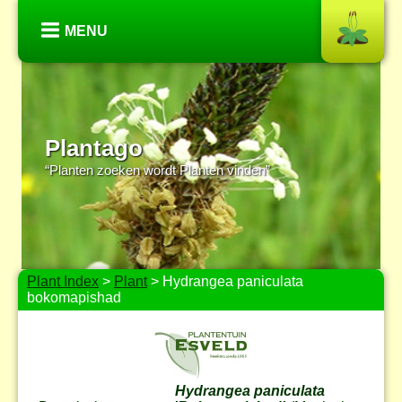
MENU
Plantago
“Planten zoeken wordt Planten vinden”
Plant Index
>
Plant
> Hydrangea paniculata
bokomapishad
Hydrangea paniculata