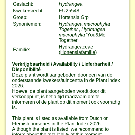
Geslacht:
Hydrangea
Kwekersrecht
EU25548
Groep:
Hortensia Grp
Synoniemen:
Hydrangea macrophylla
Together
,
Hydrangea
macrophylla
'You&Me
Together'
Hydrangeaceae
Familie:
(Hortensiafamilie)
Verkrijgbaarheid / Availability / Lieferbarheit /
Disponibilité
Deze plant wordt aangeboden door een van de
onderstaande kwekers/tuincentra in de Plant Index
2026.
Hoewel de plant aangeboden wordt door dit
verkooppunt, is het altijd raadzaam om te
informeren of de plant op dit moment ook voorradig
is.
This plant is listed as available from Dutch or
Flemish nurseries in the Plant Index 2026.
Although the plant is listed, we recommend to
inform about the availablity at this moment.