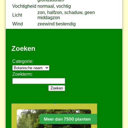
Vochtigheid
normaal, vochtig
zon, halfzon, schaduw, geen
Licht
middagzon
Wind
zeewind bestendig
Zoeken
Categorie:
Zoekterm: