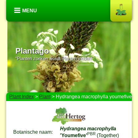
MENU
Plantago
“Planten zoeken wordt Planten vinden”
Plant Index
>
Plant
> Hydrangea macrophylla youmefive
Hydrangea macrophylla
Botanische naam:
PBR
'Youmefive'
(Together)