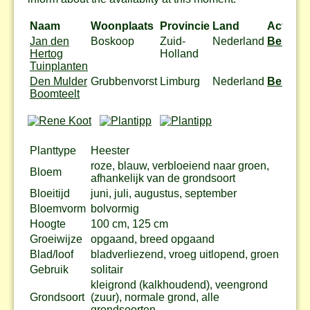
Naam
Woonplaats
Provincie
Land
Actie
Jan den
Boskoop
Zuid-
Nederland
Bestel
Hertog
Holland
Tuinplanten
Den Mulder
Grubbenvorst
Limburg
Nederland
Bestel
Boomteelt
Planttype
Heester
roze, blauw, verbloeiend naar groen,
Bloem
afhankelijk van de grondsoort
Bloeitijd
juni, juli, augustus, september
Bloemvorm
bolvormig
Hoogte
100 cm, 125 cm
Groeiwijze
opgaand, breed opgaand
Blad/loof
bladverliezend, vroeg uitlopend, groen
Gebruik
solitair
kleigrond (kalkhoudend), veengrond
Grondsoort
(zuur), normale grond, alle
grondsoorten