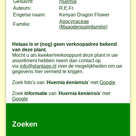
Geslacht:
Huernia
Auteurs:
R.E.Fr.
Engelse naam:
Kenyan Dragon Flower
Apocynaceae
Familie:
(Maagdenpalmfamilie)
Helaas is er (nog) geen verkoopadres bekend
van deze plant.
Mocht u als kweker/verkooppunt deze plant in uw
assortiment hebben neem dan contact op
via
info@plantago.nl
over de mogelijkheden om uw
gegevens hier vermeld te krijgen.
Zoek foto's van '
Huernia keniensis
' met
Google
Zoek
informatie
van '
Huernia keniensis
' met
Google
Zoeken