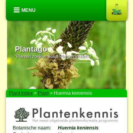
MENU
Plantago
“Planten zoeken wordt Planten vinden”
Plant Index
>
Plant
> Huernia keniensis
Botanische naam:
Huernia keniensis