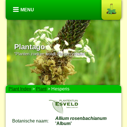
MENU
Plantago
“Planten zoeken wordt Planten vinden”
Plant Index
>
Plant
> Hesperis
Allium rosenbachianum
Botanische naam:
'Album'