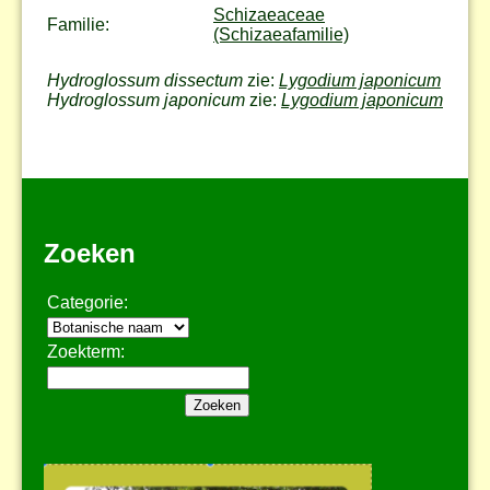
Schizaeaceae
Familie:
(Schizaeafamilie)
Hydroglossum dissectum
zie:
Lygodium japonicum
Hydroglossum japonicum
zie:
Lygodium japonicum
Zoeken
Categorie:
Zoekterm: