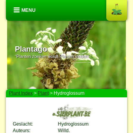
MENU
Plantago
“Planten zoeken wordt Planten vinden”
Plant Index
>
Plant
> Hydroglossum
Geslacht:
Hydroglossum
Auteurs:
Willd.