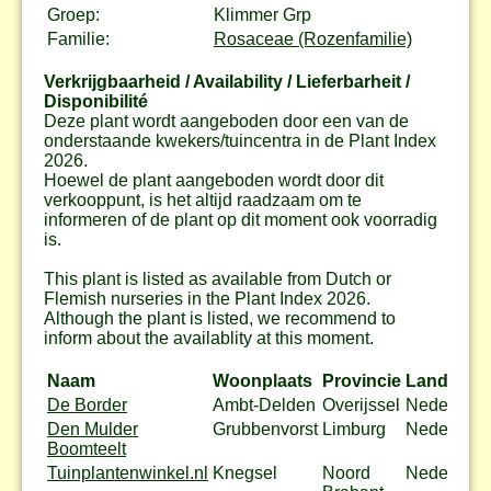
Groep:
Klimmer Grp
Familie:
Rosaceae (Rozenfamilie)
Verkrijgbaarheid / Availability / Lieferbarheit /
Disponibilité
Deze plant wordt aangeboden door een van de
onderstaande kwekers/tuincentra in de Plant Index
2026.
Hoewel de plant aangeboden wordt door dit
verkooppunt, is het altijd raadzaam om te
informeren of de plant op dit moment ook voorradig
is.
This plant is listed as available from Dutch or
Flemish nurseries in the Plant Index 2026.
Although the plant is listed, we recommend to
inform about the availablity at this moment.
Naam
Woonplaats
Provincie
Land
De Border
Ambt-Delden
Overijssel
Nederland
Den Mulder
Grubbenvorst
Limburg
Nederland
Boomteelt
Tuinplantenwinkel.nl
Knegsel
Noord
Nederland