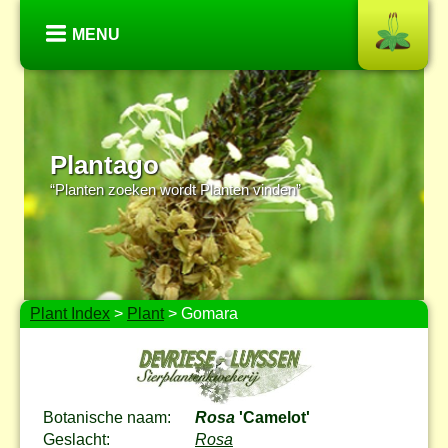
MENU
Plantago
“Planten zoeken wordt Planten vinden”
Plant Index
>
Plant
> Gomara
Botanische naam:
Rosa
'Camelot'
Geslacht:
Rosa