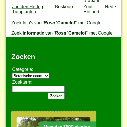
Brabant
Jan den Hertog
Boskoop
Zuid-
Nederland
Tuinplanten
Holland
Zoek foto's van '
Rosa
'Camelot'
' met
Google
Zoek
informatie
van '
Rosa
'Camelot'
' met
Google
Zoeken
Categorie:
Zoekterm: