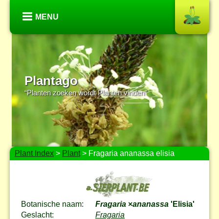
MENU
Plantago
“Planten zoeken wordt Planten vinden”
Plant Index
>
Plant
> Fragaria ananassa elisia
Botanische naam:
Fragaria
×
ananassa
'Elisia'
Geslacht:
Fragaria