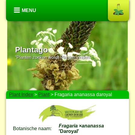
MENU
Plantago
“Planten zoeken wordt Planten vinden”
Plant Index
>
Plant
> Fragaria ananassa daroyal
Fragaria
×
ananassa
Botanische naam:
'Daroyal'