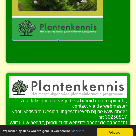
Alle tekst en foto's zijn beschermd door copyright,
contact via de webmaster
Koot Software Design, ingeschreven bij de KvK onder
nr: 30250817
Wilt u uw bedrijf, product of website onder de aandacht
brengen bij onze bezoekers?
Wij maken op deze website gebruik van cookies
Meer info
Akkoord!
Bekijk de
mogelijkheden
voor samenwerking.