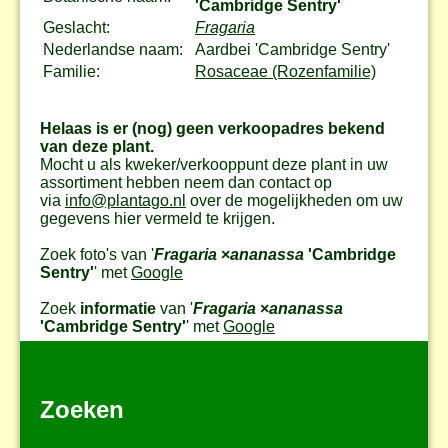
'Cambridge Sentry'
Geslacht:
Fragaria
Nederlandse naam:
Aardbei 'Cambridge Sentry'
Familie:
Rosaceae (Rozenfamilie)
Helaas is er (nog) geen verkoopadres bekend
van deze plant.
Mocht u als kweker/verkooppunt deze plant in uw
assortiment hebben neem dan contact op
via
info@plantago.nl
over de mogelijkheden om uw
gegevens hier vermeld te krijgen.
Zoek foto's van '
Fragaria
×
ananassa
'Cambridge
Sentry'
' met
Google
Zoek
informatie
van '
Fragaria
×
ananassa
'Cambridge Sentry'
' met
Google
Zoeken