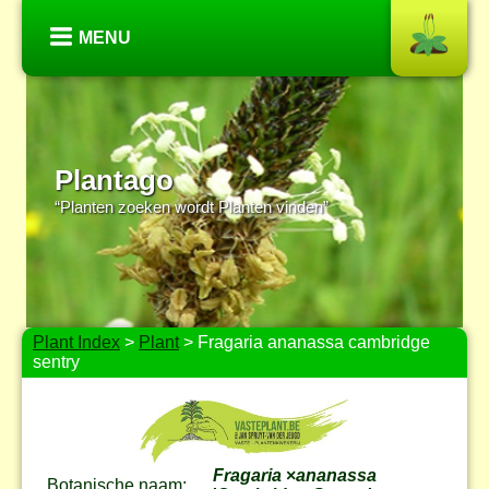
MENU
Plantago
“Planten zoeken wordt Planten vinden”
Plant Index
>
Plant
> Fragaria ananassa cambridge
sentry
Fragaria
×
ananassa
Botanische naam: