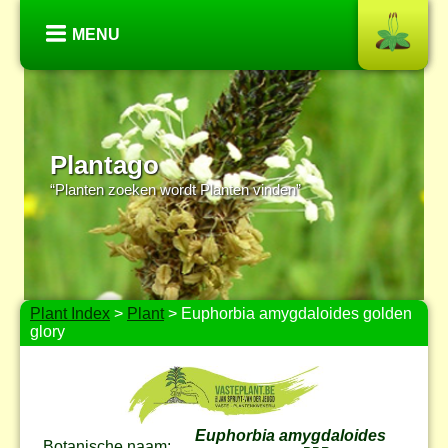
MENU
Plantago
“Planten zoeken wordt Planten vinden”
Plant Index
>
Plant
> Euphorbia amygdaloides golden
glory
Euphorbia amygdaloides
Botanische naam: