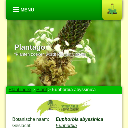
MENU
Plantago
“Planten zoeken wordt Planten vinden”
Plant Index
>
Plant
> Euphorbia abyssinica
Botanische naam:
Euphorbia abyssinica
Geslacht:
Euphorbia