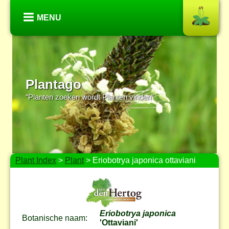
MENU
Plantago
“Planten zoeken wordt Planten vinden”
Plant Index
>
Plant
> Eriobotrya japonica ottaviani
Eriobotrya japonica
Botanische naam:
'Ottaviani'