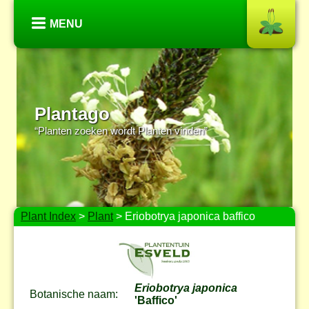
MENU
Plantago
“Planten zoeken wordt Planten vinden”
Plant Index
>
Plant
> Eriobotrya japonica baffico
Eriobotrya japonica
Botanische naam:
'Baffico'