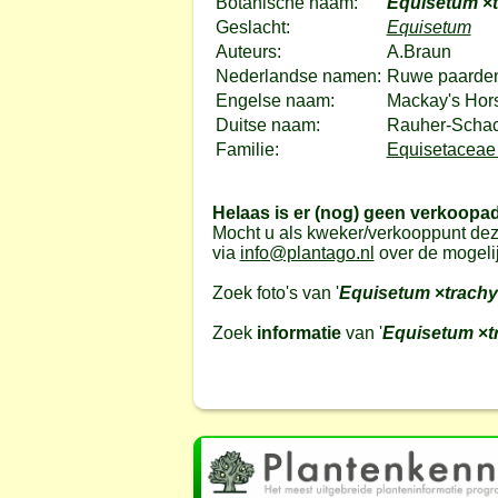
Botanische naam:
Equisetum
×
Geslacht:
Equisetum
Auteurs:
A.Braun
Nederlandse namen:
Ruwe paarden
Engelse naam:
Mackay's Hors
Duitse naam:
Rauher-Schac
Familie:
Equisetaceae 
Helaas is er (nog) geen verkoopa
Mocht u als kweker/verkooppunt dez
via
info@plantago.nl
over de mogeli
Zoek foto's van '
Equisetum
×
trach
Zoek
informatie
van '
Equisetum
×
t