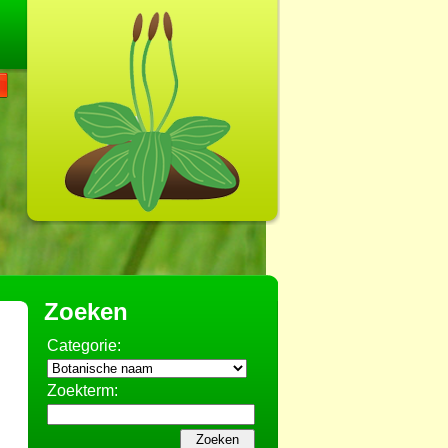
Zoeken
Categorie:
Zoekterm: