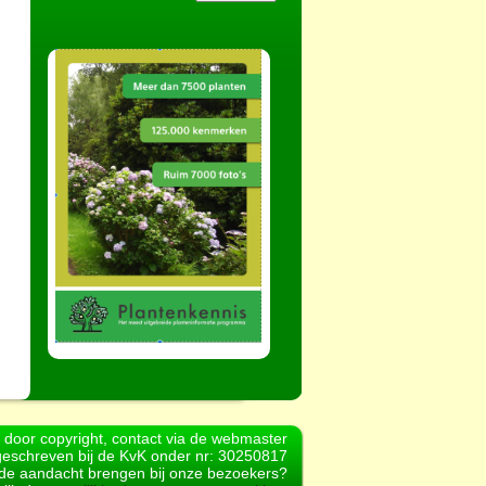
d door copyright, contact via de webmaster
geschreven bij de KvK onder nr: 30250817
r de aandacht brengen bij onze bezoekers?