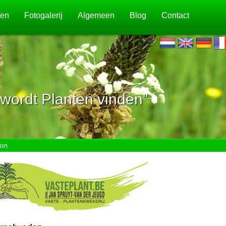
jen
Fotogalerij
Algemeen
Blog
Contact
wordt Planten vinden”
don