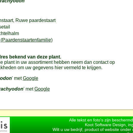
trachyodon
staart, Ruwe paardestaart
etail
htelhalm
(Paardenstaartenfamilie)
dres bekend van deze plant.
e plant in uw assortiment hebben neem dan contact op
jkheden om uw gegevens hier vermeld te krijgen.
yodon
' met
Google
rachyodon
' met
Google
Alle tekst en foto's zijn bescherm
Koot Software Design, in
Wilt u uw bedrijf, product of website onde