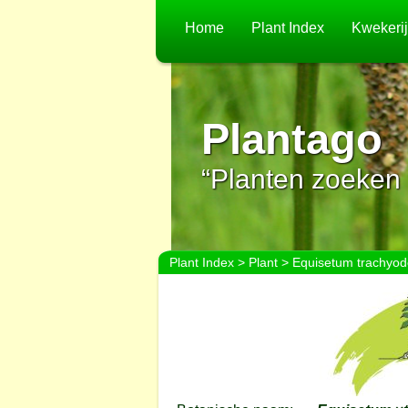
Home
Plant Index
Kwekeri
Plantago
“Planten zoeken 
Plant Index
>
Plant
> Equisetum trachyo