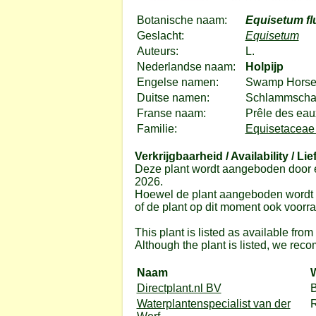
Botanische naam:
Equisetum flu
Geslacht:
Equisetum
Auteurs:
L.
Nederlandse naam:
Holpijp
Engelse namen:
Swamp Horseta
Duitse namen:
Schlammschac
Franse naam:
Prêle des eau
Familie:
Equisetaceae 
Verkrijgbaarheid / Availability / Lie
Deze plant wordt aangeboden door e
2026.
Hoewel de plant aangeboden wordt do
of de plant op dit moment ook voorrad
This plant is listed as available fro
Although the plant is listed, we reco
Naam
Directplant.nl BV
B
Waterplantenspecialist van der
R