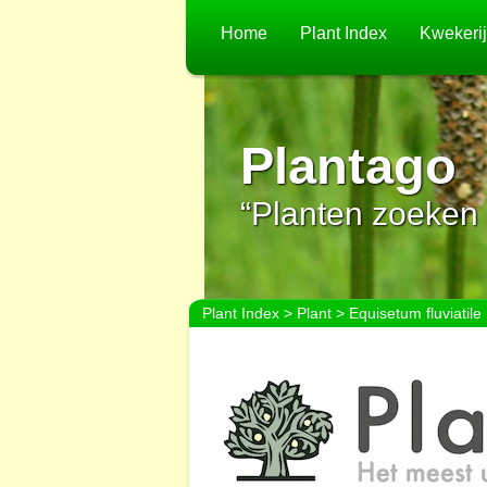
Home
Plant Index
Kwekeri
Plantago
“Planten zoeken 
Plant Index
>
Plant
> Equisetum fluviatile