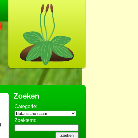
Zoeken
Categorie:
Zoekterm: