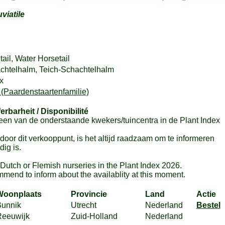
viatile
il, Water Horsetail
htelhalm, Teich-Schachtelhalm
x
(Paardenstaartenfamilie)
ferbarheit / Disponibilité
en van de onderstaande kwekers/tuincentra in de Plant Index
or dit verkooppunt, is het altijd raadzaam om te informeren
ig is.
m Dutch or Flemish nurseries in the Plant Index 2026.
mmend to inform about the availablity at this moment.
Woonplaats
Provincie
Land
Actie
unnik
Utrecht
Nederland
Bestel
eeuwijk
Zuid-Holland
Nederland