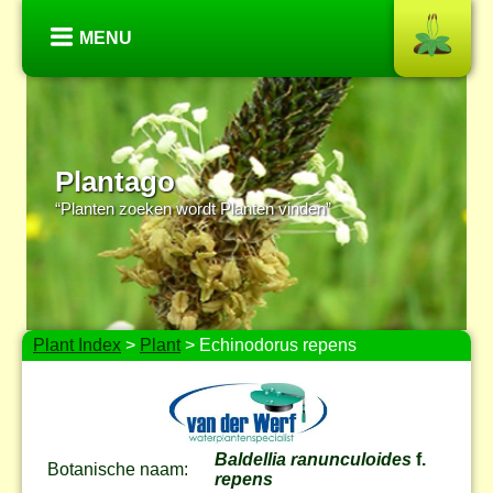
MENU
Plantago
“Planten zoeken wordt Planten vinden”
Plant Index
>
Plant
> Echinodorus repens
Baldellia ranunculoides
f.
Botanische naam:
repens