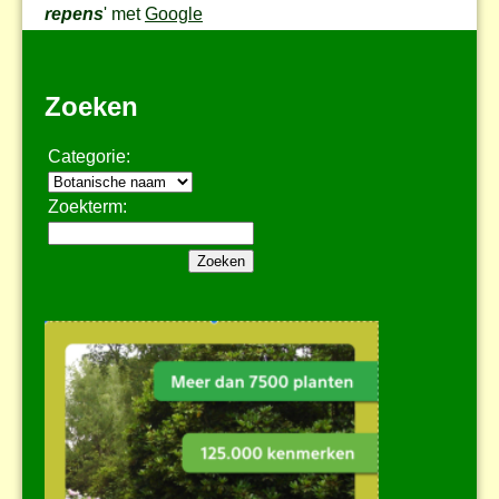
repens
' met
Google
Zoeken
Categorie:
Zoekterm: