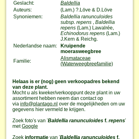
Geslacht:
Baldellia
Auteurs:
(Lam.) ?.Löve & D.Löve
Synoniemen:
Baldellia ranunculoides
subsp. repens
,
Baldellia
repens
(Lam.) Lawalrée,
Echinodorus repens
(Lam.)
J.Kern & Reichg.
Nederlandse naam:
Kruipende
moerasweegbree
Alismataceae
Familie:
(Waterweegbreefamilie)
Helaas is er (nog) geen verkoopadres bekend
van deze plant.
Mocht u als kweker/verkooppunt deze plant in uw
assortiment hebben neem dan contact op
via
info@plantago.nl
over de mogelijkheden om uw
gegevens hier vermeld te krijgen.
Zoek foto's van '
Baldellia ranunculoides
f.
repens
'
met
Google
Zoek
informatie
van '
Baldellia ranunculoides
f.