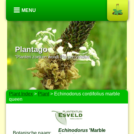
MENU
Plantago
“Planten zoeken wordt Planten vinden”
Plant Index
>
Plant
> Echinodorus cordifolius marble
queen
Echinodorus
'Marble
Botanische naam: