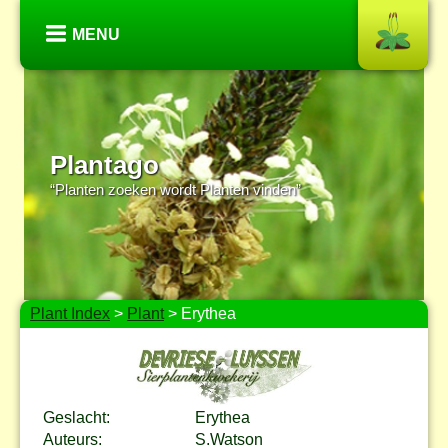
MENU
Plantago
“Planten zoeken wordt Planten vinden”
Plant Index
>
Plant
> Erythea
Geslacht:
Erythea
Auteurs:
S.Watson