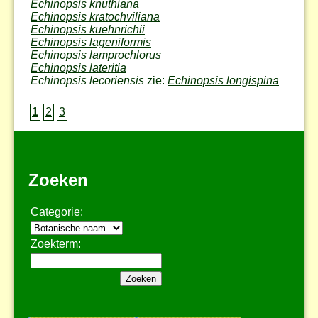
Echinopsis knuthiana
Echinopsis kratochviliana
Echinopsis kuehnrichii
Echinopsis lageniformis
Echinopsis lamprochlorus
Echinopsis lateritia
Echinopsis lecoriensis
zie:
Echinopsis longispina
1
2
3
Zoeken
Categorie:
Zoekterm: