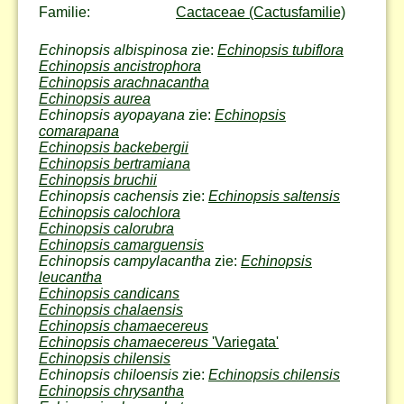
Familie:
Cactaceae (Cactusfamilie)
Echinopsis albispinosa
zie:
Echinopsis tubiflora
Echinopsis ancistrophora
Echinopsis arachnacantha
Echinopsis aurea
Echinopsis ayopayana
zie:
Echinopsis
comarapana
Echinopsis backebergii
Echinopsis bertramiana
Echinopsis bruchii
Echinopsis cachensis
zie:
Echinopsis saltensis
Echinopsis calochlora
Echinopsis calorubra
Echinopsis camarguensis
Echinopsis campylacantha
zie:
Echinopsis
leucantha
Echinopsis candicans
Echinopsis chalaensis
Echinopsis chamaecereus
Echinopsis chamaecereus
'Variegata'
Echinopsis chilensis
Echinopsis chiloensis
zie:
Echinopsis chilensis
Echinopsis chrysantha