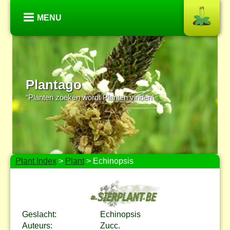
MENU
Plantago
“Planten zoeken wordt Planten vinden”
Plant Index
>
Plant
> Echinopsis
Geslacht:
Echinopsis
Auteurs:
Zucc.