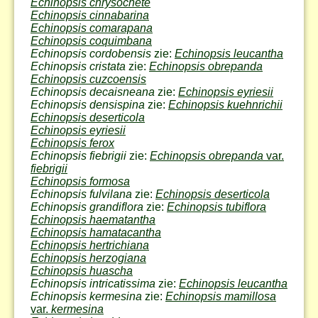
Echinopsis chrysochete
Echinopsis cinnabarina
Echinopsis comarapana
Echinopsis coquimbana
Echinopsis cordobensis
zie:
Echinopsis leucantha
Echinopsis cristata
zie:
Echinopsis obrepanda
Echinopsis cuzcoensis
Echinopsis decaisneana
zie:
Echinopsis eyriesii
Echinopsis densispina
zie:
Echinopsis kuehnrichii
Echinopsis deserticola
Echinopsis eyriesii
Echinopsis ferox
Echinopsis fiebrigii
zie:
Echinopsis obrepanda
var.
fiebrigii
Echinopsis formosa
Echinopsis fulvilana
zie:
Echinopsis deserticola
Echinopsis grandiflora
zie:
Echinopsis tubiflora
Echinopsis haematantha
Echinopsis hamatacantha
Echinopsis hertrichiana
Echinopsis herzogiana
Echinopsis huascha
Echinopsis intricatissima
zie:
Echinopsis leucantha
Echinopsis kermesina
zie:
Echinopsis mamillosa
var.
kermesina