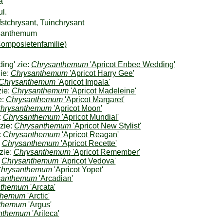
a
l.
fstchrysant, Tuinchrysant
ysanthemum
omposietenfamilie)
ing' zie:
Chrysanthemum
'Apricot Enbee Wedding'
zie:
Chrysanthemum
'Apricot Harry Gee'
Chrysanthemum
'Apricot Impala'
zie:
Chrysanthemum
'Apricot Madeleine'
e:
Chrysanthemum
'Apricot Margaret'
hrysanthemum
'Apricot Moon'
:
Chrysanthemum
'Apricot Mundial'
 zie:
Chrysanthemum
'Apricot New Stylist'
:
Chrysanthemum
'Apricot Reagan'
:
Chrysanthemum
'Apricot Recette'
zie:
Chrysanthemum
'Apricot Remember'
:
Chrysanthemum
'Apricot Vedova'
hrysanthemum
'Apricot Yopet'
santhemum
'Arcadian'
nthemum
'Arcata'
themum
'Arctic'
themum
'Argus'
nthemum
'Arileca'