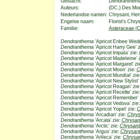
Geslacht:
Dendranthem
Auteurs:
(DC.) Des Mou
Nederlandse namen:
Chrysant, Her
Engelse naam:
Florist's Chr
Familie:
Asteraceae (C
Dendranthema
'Apricot Enbee Wedd
Dendranthema
'Apricot Harry Gee' 
Dendranthema
'Apricot Impala' zie:
Dendranthema
'Apricot Madeleine' 
Dendranthema
'Apricot Margaret' zi
Dendranthema
'Apricot Moon' zie:
C
Dendranthema
'Apricot Mundial' zie
Dendranthema
'Apricot New Stylist'
Dendranthema
'Apricot Reagan' zie
Dendranthema
'Apricot Recette' zie
Dendranthema
'Apricot Remember' 
Dendranthema
'Apricot Vedova' zie
Dendranthema
'Apricot Yopet' zie:
C
Dendranthema
'Arcadian' zie:
Chry
Dendranthema
'Arcata' zie:
Chrysa
Dendranthema
'Arctic' zie:
Chrysan
Dendranthema
'Argus' zie:
Chrysan
Dendranthema
'Arileca' zie:
Chrysa