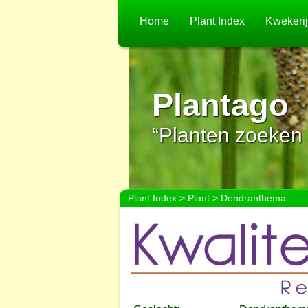
Home
Plant Index
Kwekeri
Plantago
“Planten zoeken 
Plant Index
>
Plant
> Dendranthema