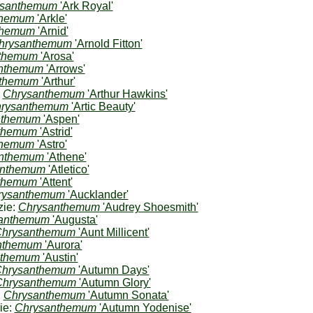
ysanthemum
'Ark Royal'
themum
'Arkle'
themum
'Arnid'
hrysanthemum
'Arnold Fitton'
themum
'Arosa'
nthemum
'Arrows'
nthemum
'Arthur'
:
Chrysanthemum
'Arthur Hawkins'
rysanthemum
'Artic Beauty'
nthemum
'Aspen'
themum
'Astrid'
themum
'Astro'
nthemum
'Athene'
anthemum
'Atletico'
themum
'Attent'
rysanthemum
'Aucklander'
zie:
Chrysanthemum
'Audrey Shoesmith'
anthemum
'Augusta'
hrysanthemum
'Aunt Millicent'
nthemum
'Aurora'
nthemum
'Austin'
hrysanthemum
'Autumn Days'
Chrysanthemum
'Autumn Glory'
:
Chrysanthemum
'Autumn Sonata'
ie:
Chrysanthemum
'Autumn Yodenise'