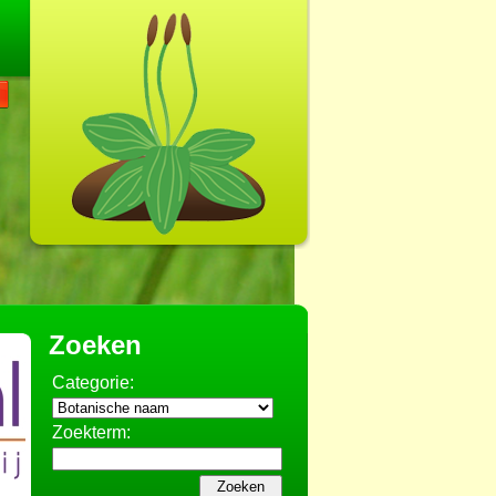
Zoeken
Categorie:
Zoekterm: