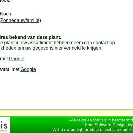
ovata
.Koch
(Zonnedauwfamilie)
dres bekend van deze plant.
e plant in uw assortiment hebben neem dan contact op
jkheden om uw gegevens hier vermeld te krijgen.
 met
Google
vata
' met
Google
Alle tekst en foto's zijn bescherm
Koot Software Design, in
Wilt u uw bedrijf, product of website onde