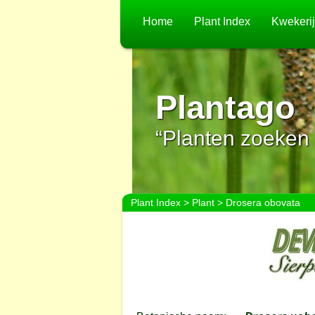
Home
Plant Index
Kwekeri
Plantago
“Planten zoeken 
Plant Index
>
Plant
> Drosera obovata