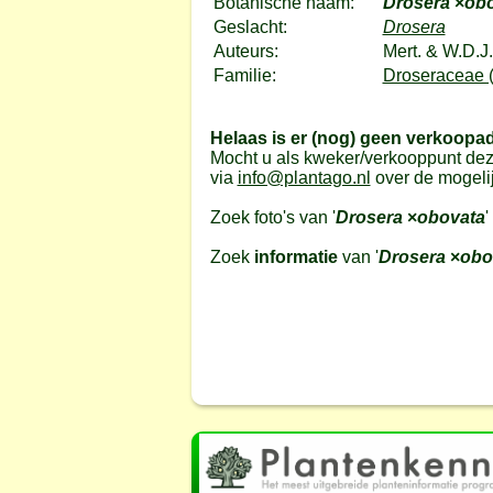
Botanische naam:
Drosera
×
ob
Geslacht:
Drosera
Auteurs:
Mert. & W.D.J
Familie:
Droseraceae 
Helaas is er (nog) geen verkoopa
Mocht u als kweker/verkooppunt dez
via
info@plantago.nl
over de mogeli
Zoek foto's van '
Drosera
×
obovata
'
Zoek
informatie
van '
Drosera
×
obo