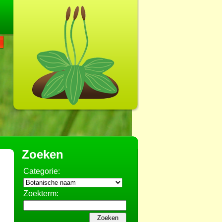
Zoeken
Categorie:
Zoekterm: