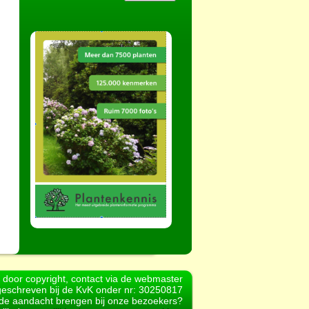
d door copyright, contact via de webmaster
geschreven bij de KvK onder nr: 30250817
r de aandacht brengen bij onze bezoekers?