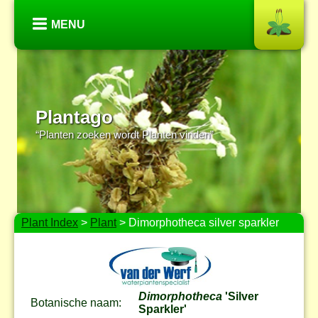
MENU
Plantago
“Planten zoeken wordt Planten vinden”
Plant Index
>
Plant
> Dimorphotheca silver sparkler
Dimorphotheca
'Silver
Botanische naam:
Sparkler'