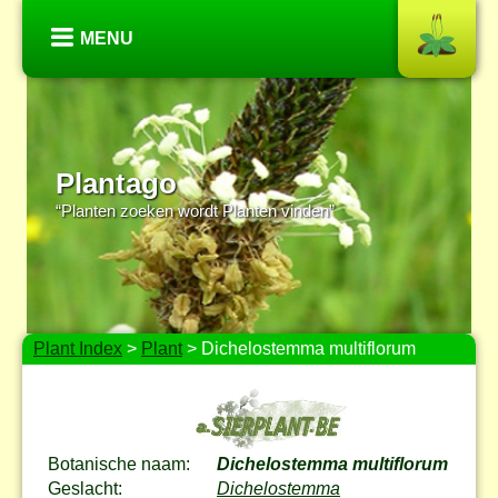
MENU
Plantago
“Planten zoeken wordt Planten vinden”
Plant Index
>
Plant
> Dichelostemma multiflorum
Botanische naam:
Dichelostemma multiflorum
Geslacht:
Dichelostemma