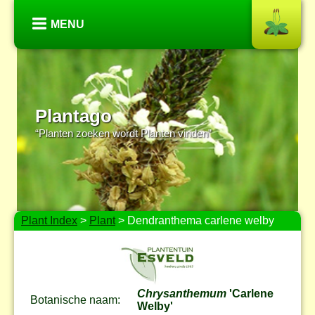
MENU
Plantago
“Planten zoeken wordt Planten vinden”
Plant Index
>
Plant
> Dendranthema carlene welby
Chrysanthemum
'Carlene
Botanische naam:
Welby'