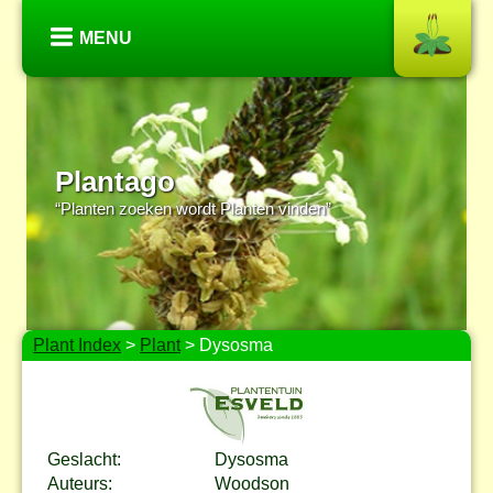
MENU
Plantago
“Planten zoeken wordt Planten vinden”
Plant Index
>
Plant
> Dysosma
Geslacht:
Dysosma
Auteurs:
Woodson