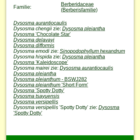
Berberidaceae
Familie:
(Berberisfamilie)
Dysosma aurantiocaulis
Dysosma chengii
zie:
Dysosma pleiantha
Dysosma
'Chocolate Star'
Dysosma delavayi
Dysosma difformis
Dysosma emodi
zie:
Sinopodophyllum hexandrum
Dysosma hispida
zie:
Dysosma pleiantha
Dysosma
'Kaleidoscope'
Dysosma mairei
zie:
Dysosma aurantiocaulis
Dysosma pleiantha
Dysosma pleianthum
- BSWJ282
Dysosma pleianthum
'Short Form'
Dysosma
'Spotty Dotty'
Dysosma tsayuensis
Dysosma versipellis
Dysosma versipellis
'Spotty Dotty' zie:
Dysosma
'Spotty Dotty'