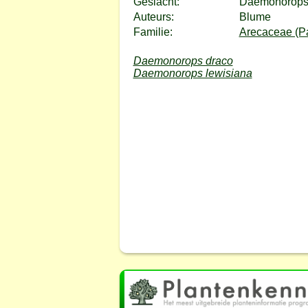
Geslacht:
Daemonorop
Auteurs:
Blume
Familie:
Arecaceae (Pa
Daemonorops draco
Daemonorops lewisiana