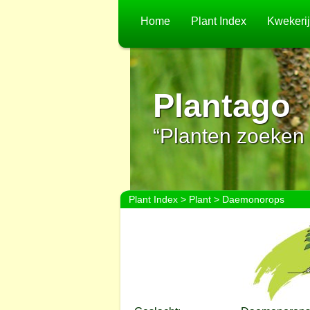
Home
Plant Index
Kwekeri
Plantago
“Planten zoeken 
Plant Index
>
Plant
> Daemonorops