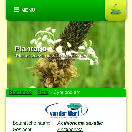
MENU
Plantago
“Planten zoeken wordt Planten vinden”
Plant Index
>
Plant
> Cypripedium
Botanische naam:
Aethionema saxatile
Geslacht:
Aethionema