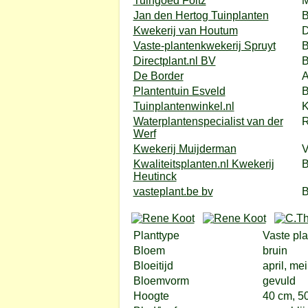
Tuingoed Foltz
Jan den Hertog Tuinplanten
B
Kwekerij van Houtum
D
Vaste-plantenkwekerij Spruyt
B
Directplant.nl BV
B
De Border
A
Plantentuin Esveld
B
Tuinplantenwinkel.nl
K
Waterplantenspecialist van der
R
Werf
Kwekerij Muijderman
V
Kwaliteitsplanten.nl Kwekerij
Heutinck
vasteplant.be bv
B
Planttype
Vaste pla
Bloem
bruin
Bloeitijd
april, mei
Bloemvorm
gevuld
Hoogte
40 cm, 5