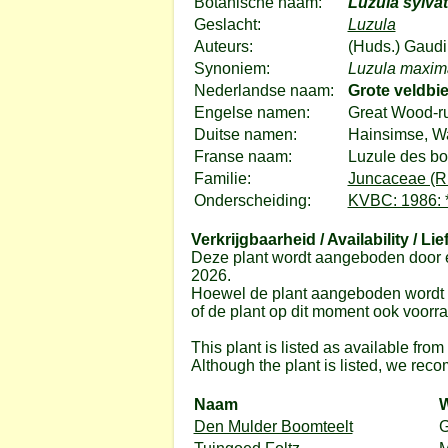
Botanische naam:
Luzula sylvat
Geslacht:
Luzula
Auteurs:
(Huds.) Gaudi
Synoniem:
Luzula maxim
Nederlandse naam:
Grote veldbi
Engelse namen:
Great Wood-r
Duitse namen:
Hainsimse, W
Franse naam:
Luzule des bo
Familie:
Juncaceae (R
Onderscheiding:
KVBC: 1986: 
Verkrijgbaarheid / Availability / Lie
Deze plant wordt aangeboden door e
2026.
Hoewel de plant aangeboden wordt do
of de plant op dit moment ook voorrad
This plant is listed as available fro
Although the plant is listed, we reco
Naam
W
Den Mulder Boomteelt
G