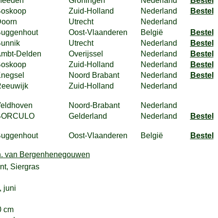
Meeden
Groningen
Nederland
Bestel
oskoop
Zuid-Holland
Nederland
Bestel
oorn
Utrecht
Nederland
uggenhout
Oost-Vlaanderen
België
Bestel
unnik
Utrecht
Nederland
Bestel
mbt-Delden
Overijssel
Nederland
Bestel
oskoop
Zuid-Holland
Nederland
Bestel
negsel
Noord Brabant
Nederland
Bestel
eeuwijk
Zuid-Holland
Nederland
eldhoven
Noord-Brabant
Nederland
BORCULO
Gelderland
Nederland
Bestel
uggenhout
Oost-Vlaanderen
België
Bestel
nt, Siergras
, juni
0 cm