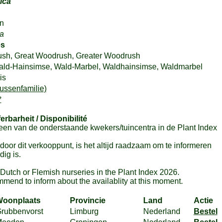
ica
n
a
es
ush, Great Woodrush, Greater Woodrush
ald-Hainsimse, Wald-Marbel, Waldhainsimse, Waldmarbel
is
ussenfamilie)
*
ferbarheit / Disponibilité
en van de onderstaande kwekers/tuincentra in de Plant Index
or dit verkooppunt, is het altijd raadzaam om te informeren
ig is.
m Dutch or Flemish nurseries in the Plant Index 2026.
mmend to inform about the availablity at this moment.
oonplaats
Provincie
Land
Actie
rubbenvorst
Limburg
Nederland
Bestel