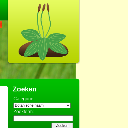
Zoeken
Categorie:
Zoekterm: