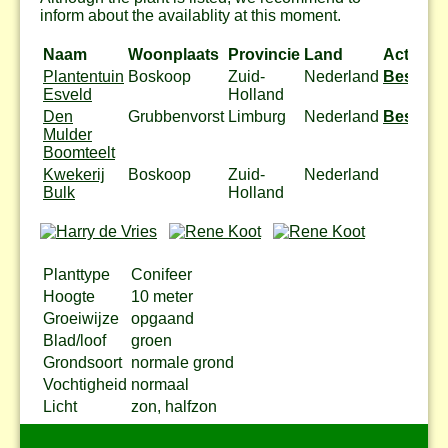
inform about the availablity at this moment.
Naam
Woonplaats
Provincie
Land
Actie
Plantentuin
Boskoop
Zuid-
Nederland
Bestel
Esveld
Holland
Den
Grubbenvorst
Limburg
Nederland
Bestel
Mulder
Boomteelt
Kwekerij
Boskoop
Zuid-
Nederland
Bulk
Holland
Planttype
Conifeer
Hoogte
10 meter
Groeiwijze
opgaand
Blad/loof
groen
Grondsoort
normale grond
Vochtigheid
normaal
Licht
zon, halfzon