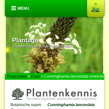
MENU
Plantago
“Planten zoeken wordt Planten vinden”
Plant Index
>
Plant
> Cunninghamia lanceolata sinensis
Botanische naam:
Cunninghamia lanceolata