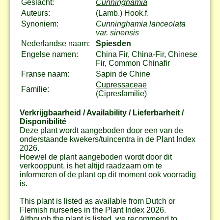
Geslacht:
Cunninghamia
Auteurs:
(Lamb.) Hook.f.
Synoniem:
Cunninghamia lanceolata
var. sinensis
Nederlandse naam:
Spiesden
Engelse namen:
China Fir, China-Fir, Chinese
Fir, Common Chinafir
Franse naam:
Sapin de Chine
Cupressaceae
Familie:
(Cipresfamilie)
Verkrijgbaarheid / Availability / Lieferbarheit /
Disponibilité
Deze plant wordt aangeboden door een van de
onderstaande kwekers/tuincentra in de Plant Index
2026.
Hoewel de plant aangeboden wordt door dit
verkooppunt, is het altijd raadzaam om te
informeren of de plant op dit moment ook voorradig
is.
This plant is listed as available from Dutch or
Flemish nurseries in the Plant Index 2026.
Although the plant is listed, we recommend to