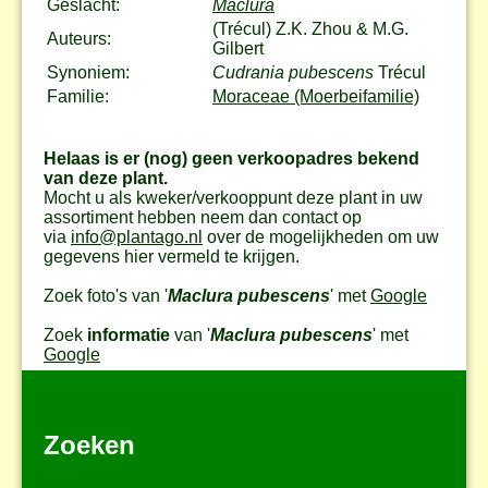
Geslacht:
Maclura
(Trécul) Z.K. Zhou & M.G.
Auteurs:
Gilbert
Synoniem:
Cudrania pubescens
Trécul
Familie:
Moraceae (Moerbeifamilie)
Helaas is er (nog) geen verkoopadres bekend
van deze plant.
Mocht u als kweker/verkooppunt deze plant in uw
assortiment hebben neem dan contact op
via
info@plantago.nl
over de mogelijkheden om uw
gegevens hier vermeld te krijgen.
Zoek foto's van '
Maclura pubescens
' met
Google
Zoek
informatie
van '
Maclura pubescens
' met
Google
Zoeken