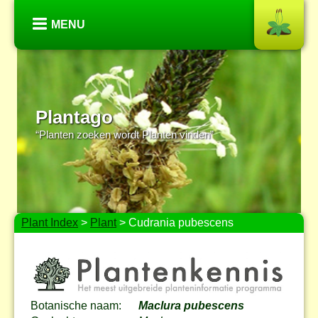
MENU
Plantago
“Planten zoeken wordt Planten vinden”
Plant Index
>
Plant
> Cudrania pubescens
Botanische naam:
Maclura pubescens