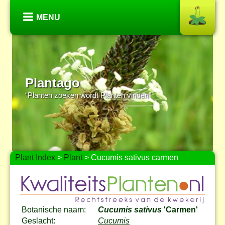
MENU
Plantago
“Planten zoeken wordt Planten vinden”
Plant Index
>
Plant
> Cucumis sativus carmen
Botanische naam:
Cucumis sativus
'Carmen'
Geslacht:
Cucumis