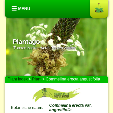
MENU
Plantago
“Planten zoeken wordt Planten vinden”
Plant Index
>
Plant
> Commelina erecta angustifolia
Commelina erecta
var.
Botanische naam:
angustifolia