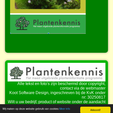
Alle tekst en foto's zijn beschermd door copyright,
contact via de webmaster
Koot Software Design, ingeschreven bij de KvK onder
nr: 30250817
Wilt u uw bedrijf, product of website onder de aandacht
brengen bij onze bezoekers?
Wij maken op deze website gebruik van cookies
Meer info
Akkoord!
Bekijk de
mogelijkheden
voor samenwerking.