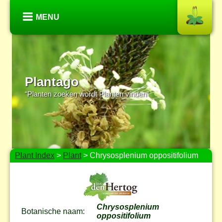
MENU
Plantago
“Planten zoeken wordt Planten vinden”
Plant Index
>
Plant
> Chrysosplenium oppositifolium
Chrysosplenium
Botanische naam:
oppositifolium