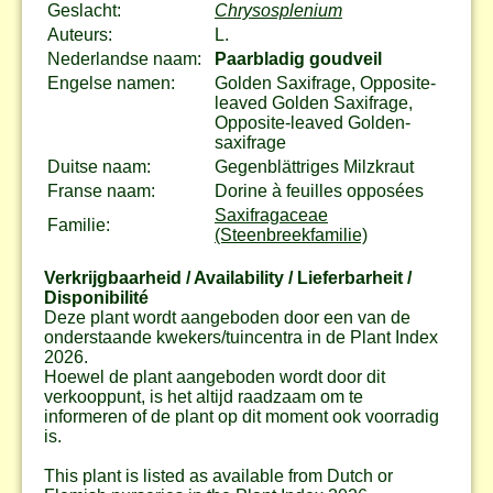
Geslacht:
Chrysosplenium
Auteurs:
L.
Nederlandse naam:
Paarbladig goudveil
Engelse namen:
Golden Saxifrage, Opposite-
leaved Golden Saxifrage,
Opposite-leaved Golden-
saxifrage
Duitse naam:
Gegenblättriges Milzkraut
Franse naam:
Dorine à feuilles opposées
Saxifragaceae
Familie:
(Steenbreekfamilie)
Verkrijgbaarheid / Availability / Lieferbarheit /
Disponibilité
Deze plant wordt aangeboden door een van de
onderstaande kwekers/tuincentra in de Plant Index
2026.
Hoewel de plant aangeboden wordt door dit
verkooppunt, is het altijd raadzaam om te
informeren of de plant op dit moment ook voorradig
is.
This plant is listed as available from Dutch or