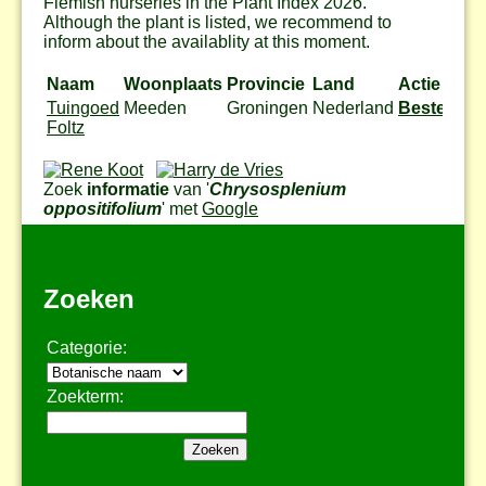
Flemish nurseries in the Plant Index 2026.
Although the plant is listed, we recommend to
inform about the availablity at this moment.
Naam
Woonplaats
Provincie
Land
Actie
Tuingoed
Meeden
Groningen
Nederland
Bestel
Foltz
Zoek
informatie
van '
Chrysosplenium
oppositifolium
' met
Google
Zoeken
Categorie:
Zoekterm: