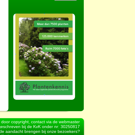
d door copyright, contact via de webmaster
geschreven bij de KvK onder nr: 30250817
r de aandacht brengen bij onze bezoekers?