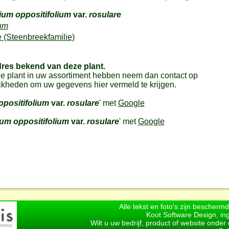
ium oppositifolium
var.
rosulare
um
 (Steenbreekfamilie)
dres bekend van deze plant.
e plant in uw assortiment hebben neem dan contact op
jkheden om uw gegevens hier vermeld te krijgen.
positifolium
var.
rosulare
' met
Google
um oppositifolium
var.
rosulare
' met
Google
Alle tekst en foto's zijn bescherm
Koot Software Design, in
Wilt u uw bedrijf, product of website onde