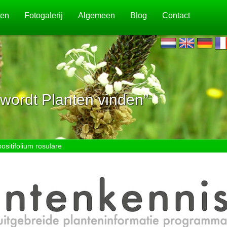
jen
Fotogalerij
Algemeen
Blog
Contact
wordt Planten vinden”
sitifolium rosulare