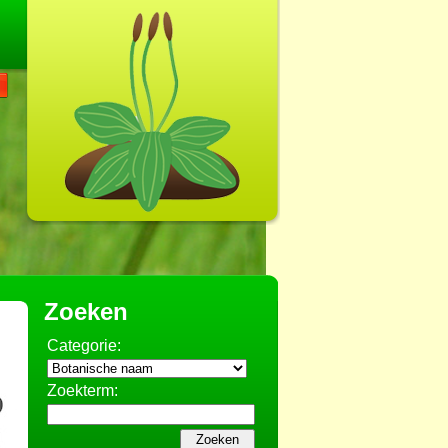
Zoeken
Categorie:
Zoekterm: