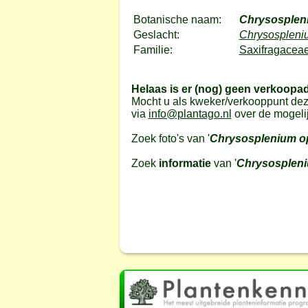
Botanische naam:
Chrysosplen
Geslacht:
Chrysospleni
Familie:
Saxifragaceae
Helaas is er (nog) geen verkoopa
Mocht u als kweker/verkooppunt dez
via
info@plantago.nl
over de mogeli
Zoek foto's van '
Chrysosplenium op
Zoek
informatie
van '
Chrysospleni