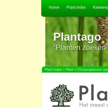
Home
Plant Index
Kwekeri
Plantago
“Planten zoeken 
Plant Index
>
Plant
> Chrysosplenium oppo