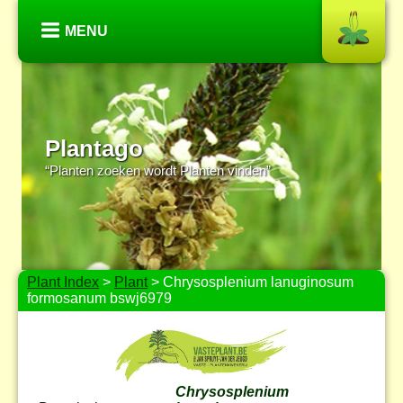
MENU
Plantago
“Planten zoeken wordt Planten vinden”
Plant Index
>
Plant
> Chrysosplenium lanuginosum
formosanum bswj6979
Chrysosplenium