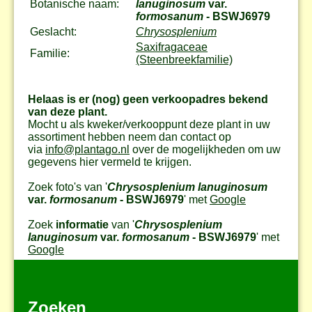
Botanische naam:
lanuginosum
var.
formosanum
- BSWJ6979
Geslacht:
Chrysosplenium
Saxifragaceae
Familie:
(Steenbreekfamilie)
Helaas is er (nog) geen verkoopadres bekend
van deze plant.
Mocht u als kweker/verkooppunt deze plant in uw
assortiment hebben neem dan contact op
via
info@plantago.nl
over de mogelijkheden om uw
gegevens hier vermeld te krijgen.
Zoek foto's van '
Chrysosplenium lanuginosum
var.
formosanum
- BSWJ6979
' met
Google
Zoek
informatie
van '
Chrysosplenium
lanuginosum
var.
formosanum
- BSWJ6979
' met
Google
Zoeken