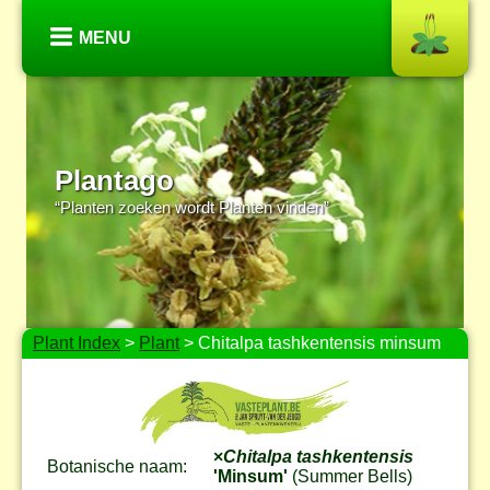
MENU
Plantago
“Planten zoeken wordt Planten vinden”
Plant Index
>
Plant
> Chitalpa tashkentensis minsum
×
Chitalpa tashkentensis
Botanische naam:
'Minsum'
(Summer Bells)