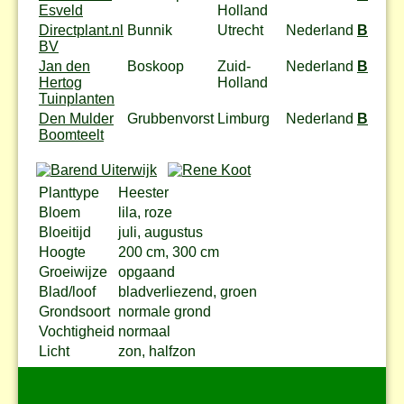
Esveld
Holland
Directplant.nl
Bunnik
Utrecht
Nederland
Bestel
BV
Jan den
Boskoop
Zuid-
Nederland
Bestel
Hertog
Holland
Tuinplanten
Den Mulder
Grubbenvorst
Limburg
Nederland
Bestel
Boomteelt
Planttype
Heester
Bloem
lila, roze
Bloeitijd
juli, augustus
Hoogte
200 cm, 300 cm
Groeiwijze
opgaand
Blad/loof
bladverliezend, groen
Grondsoort
normale grond
Vochtigheid
normaal
Licht
zon, halfzon