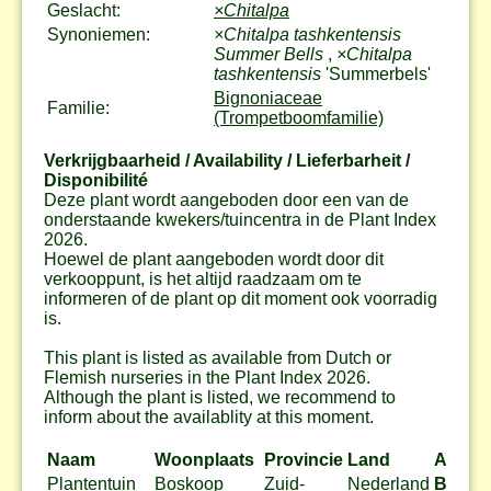
Geslacht:
×Chitalpa
Synoniemen:
×Chitalpa tashkentensis
Summer Bells
,
×Chitalpa
tashkentensis
'Summerbels'
Bignoniaceae
Familie:
(Trompetboomfamilie)
Verkrijgbaarheid / Availability / Lieferbarheit /
Disponibilité
Deze plant wordt aangeboden door een van de
onderstaande kwekers/tuincentra in de Plant Index
2026.
Hoewel de plant aangeboden wordt door dit
verkooppunt, is het altijd raadzaam om te
informeren of de plant op dit moment ook voorradig
is.
This plant is listed as available from Dutch or
Flemish nurseries in the Plant Index 2026.
Although the plant is listed, we recommend to
inform about the availablity at this moment.
Naam
Woonplaats
Provincie
Land
Actie
Plantentuin
Boskoop
Zuid-
Nederland
Bestel