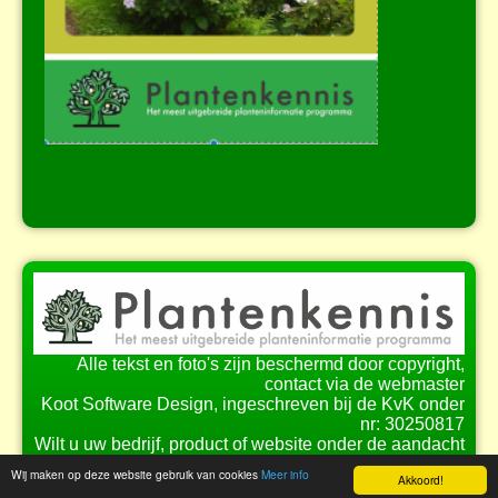
Alle tekst en foto's zijn beschermd door copyright,
contact via de webmaster
Koot Software Design, ingeschreven bij de KvK onder
nr: 30250817
Wilt u uw bedrijf, product of website onder de aandacht
brengen bij onze bezoekers?
Wij maken op deze website gebruik van cookies
Meer info
Akkoord!
Bekijk de
mogelijkheden
voor samenwerking.