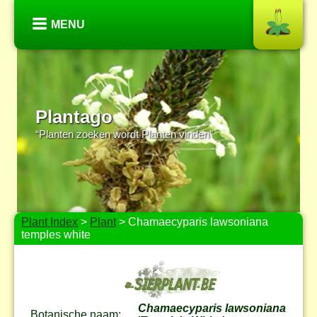
MENU
Plantago
“Planten zoeken wordt Planten vinden”
Plant Index
>
Plant
> Chamaecyparis lawsoniana
temples white
Chamaecyparis lawsoniana
Botanische naam: