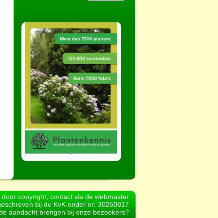
d door copyright, contact via de webmaster
geschreven bij de KvK onder nr: 30250817
r de aandacht brengen bij onze bezoekers?