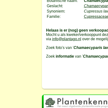
Botanische naam:
Chamaecypar
Geslacht:
Chamaecypar
Synoniem:
Cupressus la
Familie:
Cupressaceae 
Helaas is er (nog) geen verkoopa
Mocht u als kweker/verkooppunt dez
via
info@plantago.nl
over de mogeli
Zoek foto's van '
Chamaecyparis la
Zoek
informatie
van '
Chamaecypari