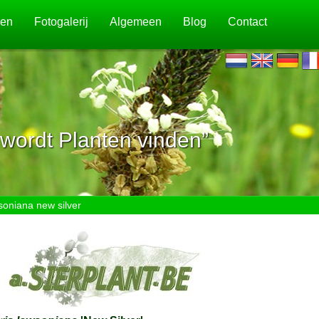
jen
Fotogalerij
Algemeen
Blog
Contact
wordt Planten vinden”
oniana new silver