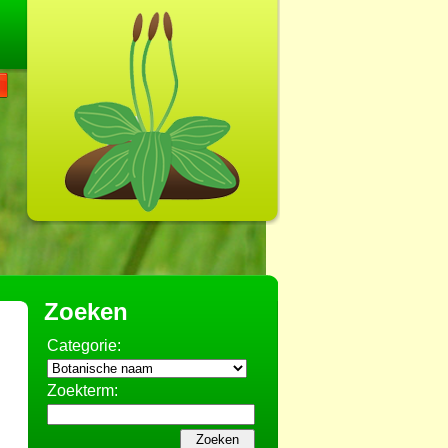
Zoeken
Categorie:
Zoekterm: