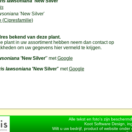
is lawsoniana
'New Silver'
is
wsoniana
'New Silver'
(Cipresfamilie)
dres bekend van deze plant.
e plant in uw assortiment hebben neem dan contact op
jkheden om uw gegevens hier vermeld te krijgen.
wsoniana
'New Silver'
' met
Google
s lawsoniana
'New Silver'
' met
Google
Alle tekst en foto's zijn bescherm
Koot Software Design, in
Wilt u uw bedrijf, product of website onde