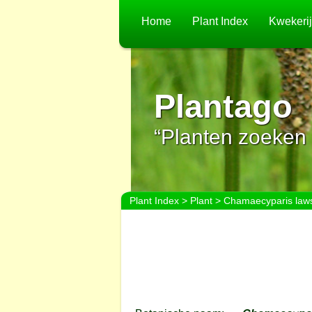
Home
Plant Index
Kwekeri
Plantago
“Planten zoeken 
Plant Index
>
Plant
> Chamaecyparis laws