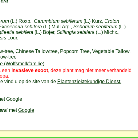
fera
erum
(L.) Roxb.,
Carumbium sebiferum
(L.) Kurz,
Croton
Excoecaria sebifera
(L.) Müll.Arg.,
Seborium sebiferum
(L.)
gfleetia sebifera
(L.) Bojer,
Stillingia sebifera
(L.) Michx.,
sis
Lour.
w-tree, Chinese Tallowtree, Popcorn Tree, Vegetable Tallow,
low-tree
 (Wolfsmelkfamilie)
is een
Invasieve exoot
, deze plant mag niet meer verhandeld
opa.
e vind u op de site van de
Plantenziektekundige Dienst.
met
Google
era
' met
Google