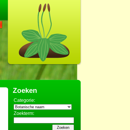
Zoeken
Categorie:
Zoekterm: