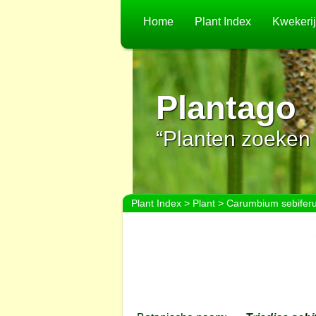
Home
Plant Index
Kwekeri
Plantago
“Planten zoeken 
Plant Index
>
Plant
> Carumbium sebifer