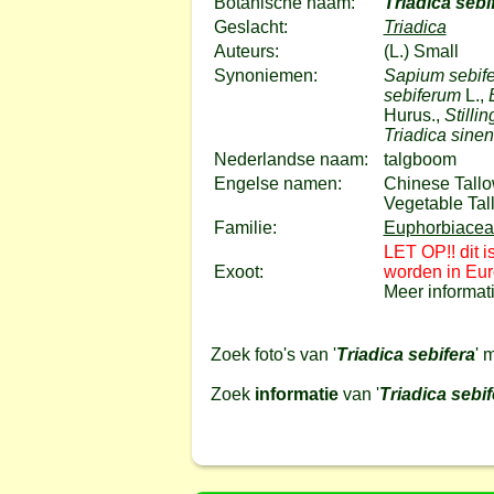
Botanische naam:
Triadica sebi
Geslacht:
Triadica
Auteurs:
(L.) Small
Synoniemen:
Sapium sebif
sebiferum
L.,
Hurus.,
Stillin
Triadica sinen
Nederlandse naam:
talgboom
Engelse namen:
Chinese Tallo
Vegetable Tal
Familie:
Euphorbiaceae
LET OP!! dit 
Exoot:
worden in Eur
Meer informati
Zoek foto's van '
Triadica sebifera
' 
Zoek
informatie
van '
Triadica sebif