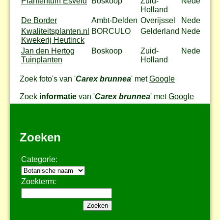
Plantentuin Esveld
Boskoop
Zuid-
Nederland
Holland
De Border
Ambt-Delden
Overijssel
Nederland
Kwaliteitsplanten.nl
BORCULO
Gelderland
Nederland
Kwekerij Heutinck
Jan den Hertog
Boskoop
Zuid-
Nederland
Tuinplanten
Holland
Zoek foto's van '
Carex brunnea
' met
Google
Zoek
informatie
van '
Carex brunnea
' met
Google
Zoeken
Categorie:
Zoekterm: