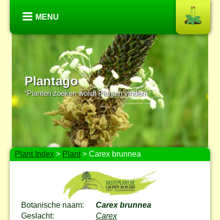
MENU
Plantago
“Planten zoeken wordt Planten vinden”
Plant Index
>
Plant
> Carex brunnea
Botanische naam:
Carex brunnea
Geslacht:
Carex