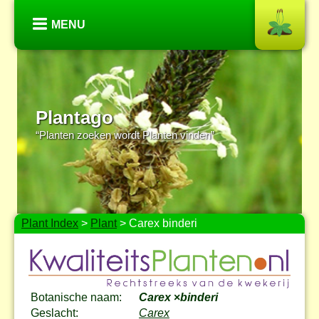
MENU
Plantago
“Planten zoeken wordt Planten vinden”
Plant Index
>
Plant
> Carex binderi
Botanische naam:
Carex
×
binderi
Geslacht:
Carex