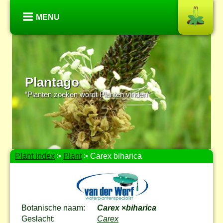
MENU
Plantago
“Planten zoeken wordt Planten vinden”
Plant Index
>
Plant
> Carex biharica
Botanische naam:
Carex
×
biharica
Geslacht:
Carex