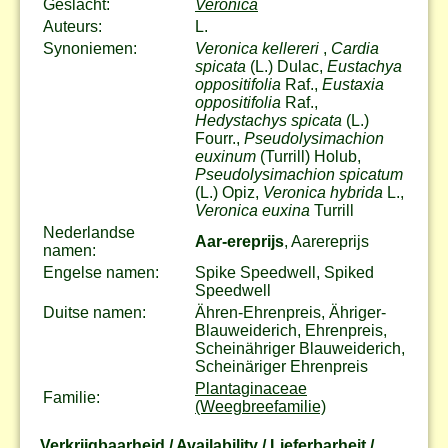
Geslacht:
Veronica
Auteurs:
L.
Synoniemen:
Veronica kellereri
,
Cardia
spicata
(L.) Dulac,
Eustachya
oppositifolia
Raf.,
Eustaxia
oppositifolia
Raf.,
Hedystachys spicata
(L.)
Fourr.,
Pseudolysimachion
euxinum
(Turrill) Holub,
Pseudolysimachion spicatum
(L.) Opiz,
Veronica hybrida
L.,
Veronica euxina
Turrill
Nederlandse
Aar-ereprijs
, Aarereprijs
namen:
Engelse namen:
Spike Speedwell, Spiked
Speedwell
Duitse namen:
Ähren-Ehrenpreis, Ähriger-
Blauweiderich, Ehrenpreis,
Scheinähriger Blauweiderich,
Scheinäriger Ehrenpreis
Plantaginaceae
Familie:
(Weegbreefamilie)
Verkrijgbaarheid / Availability / Lieferbarheit /