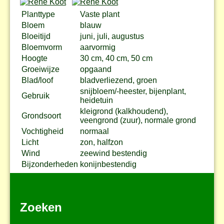
Planttype
Vaste plant
Bloem
blauw
Bloeitijd
juni, juli, augustus
Bloemvorm
aarvormig
Hoogte
30 cm, 40 cm, 50 cm
Groeiwijze
opgaand
Blad/loof
bladverliezend, groen
snijbloem/-heester, bijenplant,
Gebruik
heidetuin
kleigrond (kalkhoudend),
Grondsoort
veengrond (zuur), normale grond
Vochtigheid
normaal
Licht
zon, halfzon
Wind
zeewind bestendig
Bijzonderheden
konijnbestendig
Zoeken