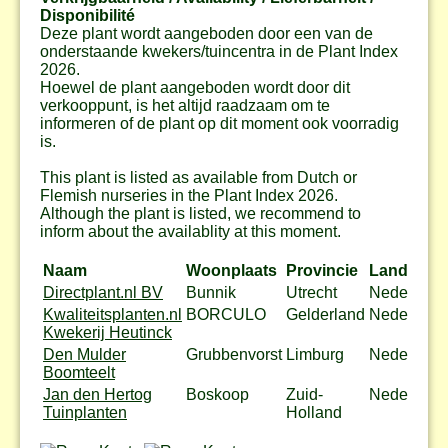
Disponibilité
Deze plant wordt aangeboden door een van de
onderstaande kwekers/tuincentra in de Plant Index
2026.
Hoewel de plant aangeboden wordt door dit
verkooppunt, is het altijd raadzaam om te
informeren of de plant op dit moment ook voorradig
is.
This plant is listed as available from Dutch or
Flemish nurseries in the Plant Index 2026.
Although the plant is listed, we recommend to
inform about the availablity at this moment.
Naam
Woonplaats
Provincie
Land
Directplant.nl BV
Bunnik
Utrecht
Nederland
Kwaliteitsplanten.nl
BORCULO
Gelderland
Nederland
Kwekerij Heutinck
Den Mulder
Grubbenvorst
Limburg
Nederland
Boomteelt
Jan den Hertog
Boskoop
Zuid-
Nederland
Tuinplanten
Holland