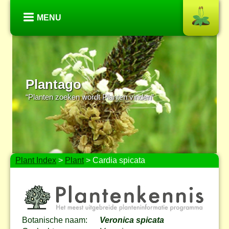
MENU
Plantago
“Planten zoeken wordt Planten vinden”
Plant Index
>
Plant
> Cardia spicata
Botanische naam:
Veronica spicata