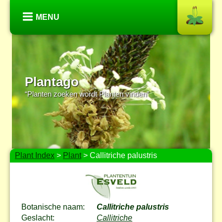
MENU
Plantago
“Planten zoeken wordt Planten vinden”
Plant Index
>
Plant
> Callitriche palustris
Botanische naam:
Callitriche palustris
Geslacht:
Callitriche