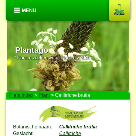
MENU
Plantago
“Planten zoeken wordt Planten vinden”
Plant Index
>
Plant
> Callitriche brutia
Botanische naam:
Callitriche brutia
Geslacht:
Callitriche