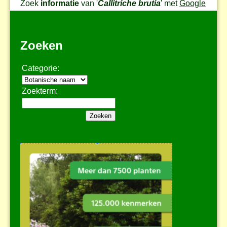
Zoek
informatie
van '
Callitriche brutia
' met
Google
Zoeken
Categorie:
Zoekterm: