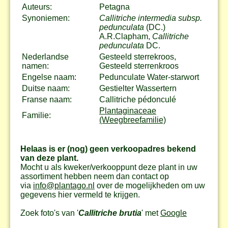
Auteurs:
Petagna
Synoniemen:
Callitriche intermedia subsp.
pedunculata
(DC.)
A.R.Clapham,
Callitriche
pedunculata
DC.
Nederlandse
Gesteeld sterrekroos,
namen:
Gesteeld sterrenkroos
Engelse naam:
Pedunculate Water-starwort
Duitse naam:
Gestielter Wassertern
Franse naam:
Callitriche pédonculé
Plantaginaceae
Familie:
(Weegbreefamilie)
Helaas is er (nog) geen verkoopadres bekend
van deze plant.
Mocht u als kweker/verkooppunt deze plant in uw
assortiment hebben neem dan contact op
via
info@plantago.nl
over de mogelijkheden om uw
gegevens hier vermeld te krijgen.
Zoek foto's van '
Callitriche brutia
' met
Google