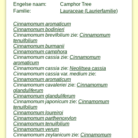
Engelse naam:
Camphor Tree
Familie:
Lauraceae (Laurierfamilie)
Cinnamomum aromaticum
Cinnamomum bodinieri
Cinnamomum brevifolium
zie:
Cinnamomum
tenuifolium
Cinnamomum burmanii
Cinnamomum camphora
Cinnamomum cassia
zie:
Cinnamomum
aromaticum
Cinnamomum cassia
zie:
Neolitsea cassia
Cinnamomum cassia
var.
medium
zie:
Cinnamomum aromaticum
Cinnamomum cavaleriei
zie:
Cinnamomum
glanduliferum
Cinnamomum glanduliferum
Cinnamomum japonicum
zie:
Cinnamomum
tenuifolium
Cinnamomum loureiroi
Cinnamomum parthenoxylon
Cinnamomum tenuifolium
Cinnamomum verum
Cinnamomum zeylanicum
zie:
Cinnamomum