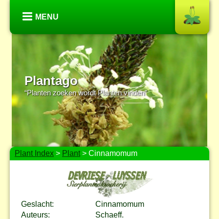
MENU
Plantago
“Planten zoeken wordt Planten vinden”
Plant Index
>
Plant
> Cinnamomum
Geslacht:
Cinnamomum
Auteurs:
Schaeff.