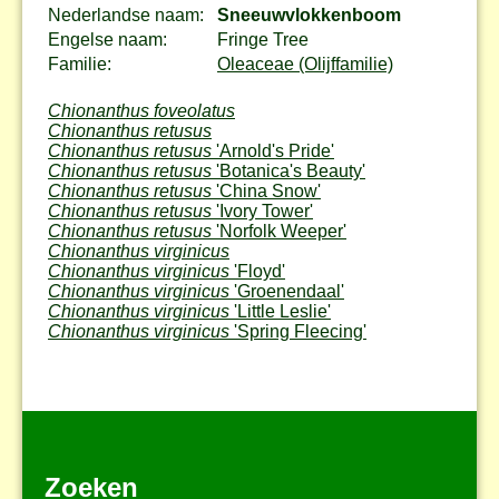
Nederlandse naam:
Sneeuwvlokkenboom
Engelse naam:
Fringe Tree
Familie:
Oleaceae (Olijffamilie)
Chionanthus foveolatus
Chionanthus retusus
Chionanthus retusus
'Arnold's Pride'
Chionanthus retusus
'Botanica's Beauty'
Chionanthus retusus
'China Snow'
Chionanthus retusus
'Ivory Tower'
Chionanthus retusus
'Norfolk Weeper'
Chionanthus virginicus
Chionanthus virginicus
'Floyd'
Chionanthus virginicus
'Groenendaal'
Chionanthus virginicus
'Little Leslie'
Chionanthus virginicus
'Spring Fleecing'
Zoeken