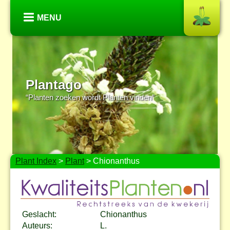
MENU
Plantago
“Planten zoeken wordt Planten vinden”
Plant Index
>
Plant
> Chionanthus
Geslacht:
Chionanthus
Auteurs:
L.