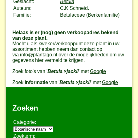
Geslacht:
Betula
Auteurs:
C.K.Schneid.
Familie:
Betulaceae (Berkenfamilie)
Helaas is er (nog) geen verkoopadres bekend
van deze plant.
Mocht u als kweker/verkooppunt deze plant in uw
assortiment hebben neem dan contact op
via
info@plantago.nl
over de mogelijkheden om uw
gegevens hier vermeld te krijgen.
Zoek foto's van '
Betula
×
jackii
' met
Google
Zoek
informatie
van '
Betula
×
jackii
' met
Google
Zoeken
Categorie:
Zoekterm: