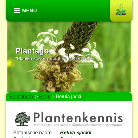
MENU
Plantago
“Planten zoeken wordt Planten vinden”
Plant Index
>
Plant
> Betula jackii
Botanische naam:
Betula
×
jackii